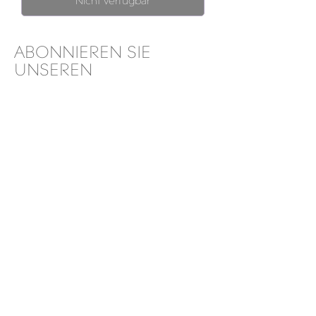
Nicht verfügbar
ABONNIEREN SIE
UNSEREN
NEWSLETTER
Abonniere jetzt
Ich habe gelesen und akzeptiert
Allgemeine
Geschäftsbedingungen,
Datenschutzerklärung und
Widerrufsbelehrung
About
Versand & Rückgabe
Kontakt
Datenschutz
Impressum