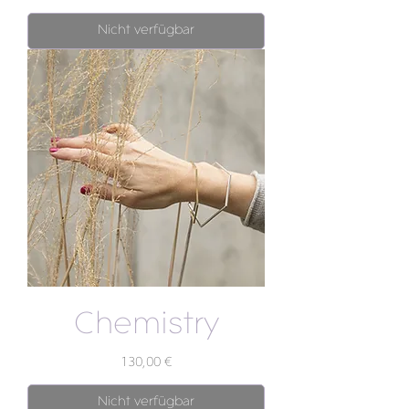
Nicht verfügbar
Chemistry
Preis
130,00 €
Nicht verfügbar