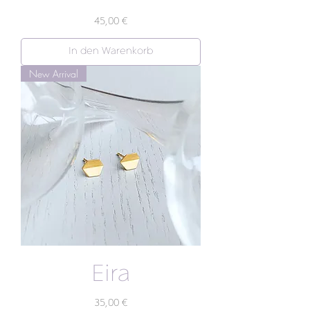
Preis
45,00 €
In den Warenkorb
New Arrival
Eira
Preis
35,00 €