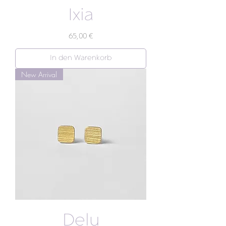
Ixia
Preis
65,00 €
In den Warenkorb
New Arrival
Delu