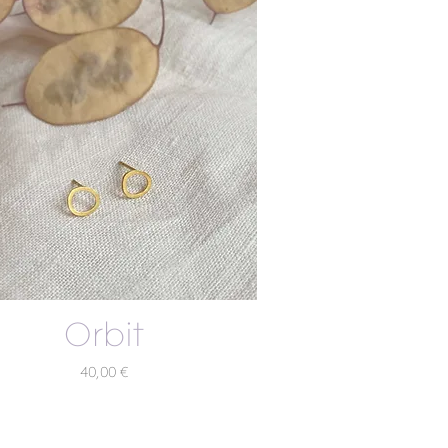
Orbit
Preis
40,00 €