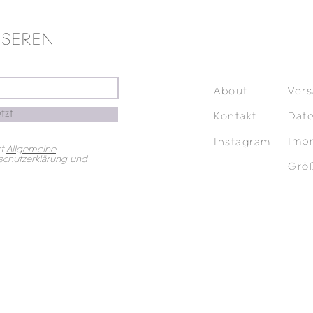
NSEREN
About
Ver
tzt
Kontakt
Dat
Imp
Instagram
t
Allgemeine
chutzerklärung und
Grö