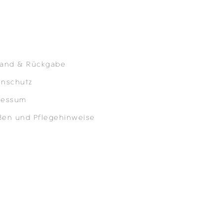
sand & Rückgabe
enschutz
ressum
ßen und Pflegehinweise