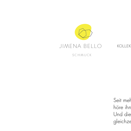
JIMENA BELLO
KOLLE
SCHMUCK
J
Seit me
höre ih
Und die
gleichze