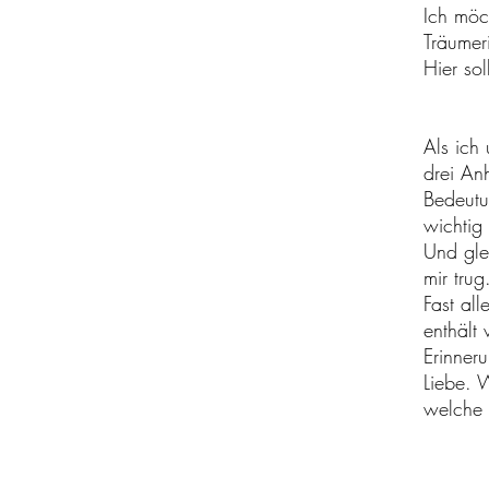
Ich möc
Träumeri
Hier so
Als ich
drei An
Bedeutu
wichtig
Und glei
mir trug
Fast al
enthält
Erinner
Liebe. 
welche 