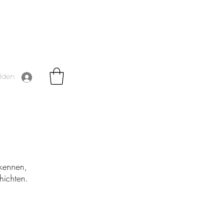
lden
 kennen,
hichten.