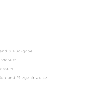
sand & Rückgabe
enschutz
ressum
ßen und Pflegehinweise