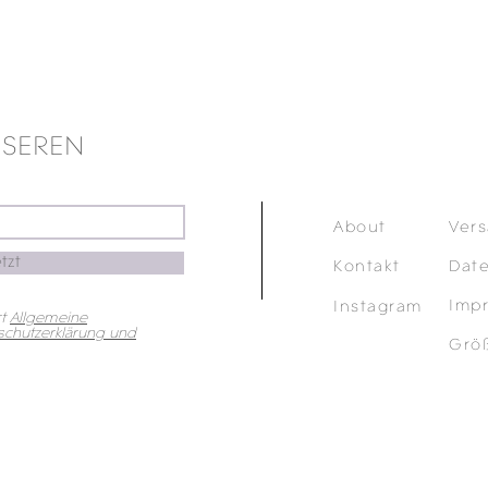
NSEREN
About
Ver
tzt
Kontakt
Dat
Imp
Instagram
t
Allgemeine
chutzerklärung und
Grö