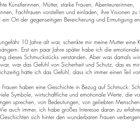
hte Künstlerinnen, Mütter, starke Frauen, Abenteurerinnen,
nnen, Fachfrauen vorstellen und einladen, ihre Visionen zu t
ll ein Ort der gegenseitigen Bereicherung und Ermutigung en
 ungefähr 10 Jahre alt war, schenkte mir meine Mutter eine K
hängern. Erst ein paar Jahre später habe ich die emotionale
ng dieses Schmuckstücks verstanden. Aber was damals wir
 war, war das Gefühl von Sicherheit und Schutz, das es mi
chzeitig hatte ich das Gefühl, dass ich immer einen Teil von
.
le Frauen haben eine Geschichte in Bezug auf Schmuck: Sc
 viele Symbole, wirtschaftliche und emotionale Werte, die vo
ungen sprechen, von Bedeutungen, von geliebten Menschen
Wie auch immer, ich habe großes Interesse daran zu erfahre
Geschichten sich hinter den wunderbaren Frauen verbergen