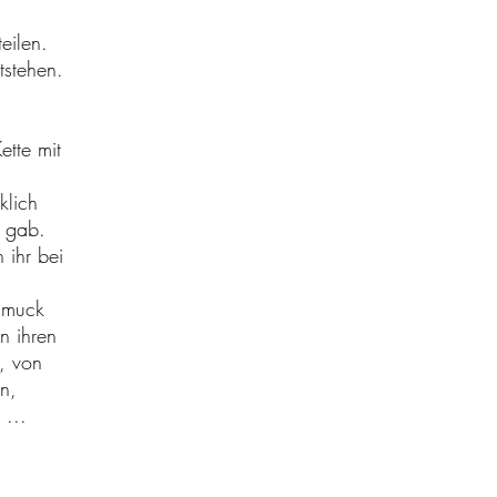
eilen.
tstehen.
ette mit
klich
r gab.
 ihr bei
hmuck
n ihren
, von
n,
 ...